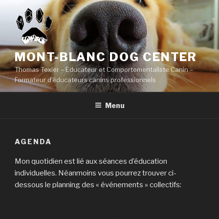
Aller
au
contenu
principal
MONT-BLANC DOG CENTER
Thomas Texier – Educateur et Comportementaliste Canin –
Formateur d’éducateurs canins professionnels
Menu
AGENDA
Mon quotidien est lié aux séances d’éducation
individuelles. Néanmoins vous pourrez trouver ci-
dessous le planning des « événements » collectifs: