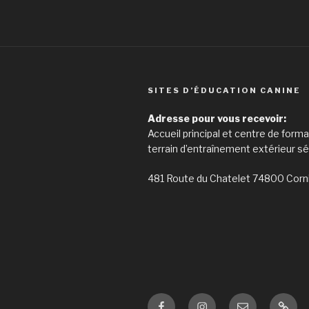
SITES D’ÉDUCATION CANINE
Adresse pour vous recevoir:
Accueil principal et centre de form
terrain d’entraînement extérieur sé
481 Route du Chatelet 74800 Corn
Facebook
Instagram
E-
Condi