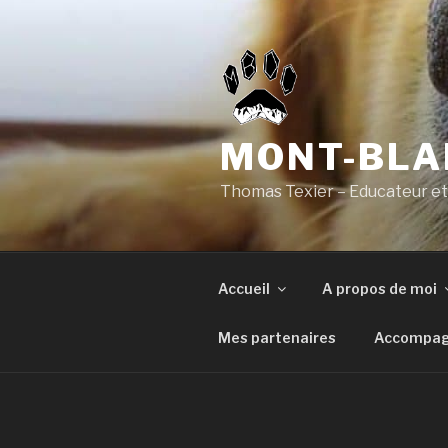
Aller
au
contenu
principal
MONT-BLA
Thomas Texier – Educateur et
Accueil
A propos de moi
Mes partenaires
Accompagn