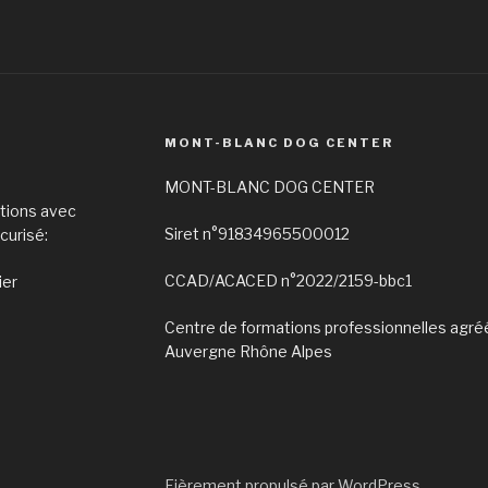
MONT-BLANC DOG CENTER
MONT-BLANC DOG CENTER
ations avec
Siret n°91834965500012
curisé:
CCAD/ACACED n°2022/2159-bbc1
ier
Centre de formations professionnelles ag
Auvergne Rhône Alpes
tions
Fièrement propulsé par WordPress