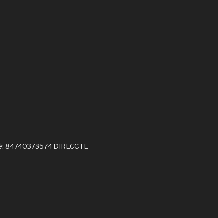
réé: 84740378574 DIRECCTE